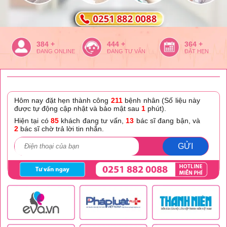
384 +
444 +
364 +
ĐANG ONLINE
ĐANG TƯ VẤN
ĐẶT HẸN
Hôm nay đặt hẹn thành công
211
bệnh nhân (Số liệu này
được tự động cập nhật và bảo mật sau
1
phút).
Hiện tại có
85
khách đang tư vấn,
13
bác sĩ đang bận, và
2
bác sĩ chờ trả lời tin nhắn.
GỬI