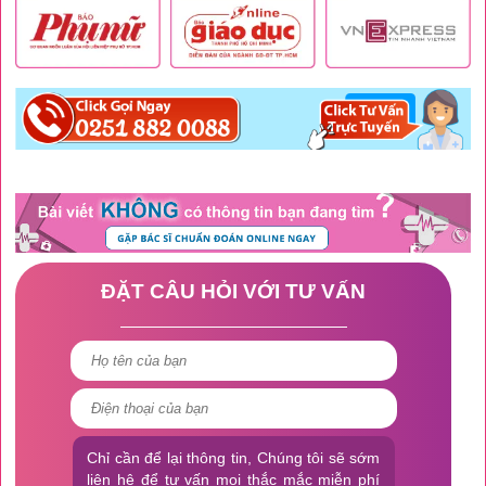
ĐẶT CÂU HỎI VỚI TƯ VẤN
Chỉ cần để lại thông tin, Chúng tôi sẽ sớm
liên hệ để tư vấn mọi thắc mắc miễn phí