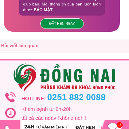
giúp bạn. Mọi thông tin của bạn luôn luôn
được
BẢO MẬT
ĐẶT HẸN NGAY
Bài viết liên quan
0251 882 0088
HOTLINE:
Khám bệnh từ 8h-20h
tất cả các ngày (không nghỉ)
16
Số 203A, Đường Phạm Văn Thuận, KP1,