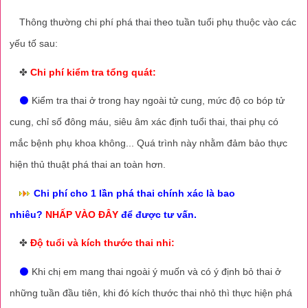
Thông thường chi phí phá thai theo tuần tuổi phụ thuộc vào các
yếu tố sau:
✤
Chi phí kiểm tra tổng quát:
⚫
Kiểm tra thai ở trong hay ngoài tử cung, mức độ co bóp tử
cung, chỉ số đông máu, siêu âm xác định tuổi thai, thai phụ có
mắc bệnh phụ khoa không... Quá trình này nhằm đảm bảo thực
hiện thủ thuật phá thai an toàn hơn.
Chi phí cho 1 lần phá thai chính xác là bao
nhiêu?
NHẤP VÀO ĐÂY
để được tư vấn.
✤
Độ tuổi và kích thước thai nhi:
⚫
Khi chị em mang thai ngoài ý muốn và có ý định bỏ thai ở
những tuần đầu tiên, khi đó kích thước thai nhỏ thì thực hiện phá