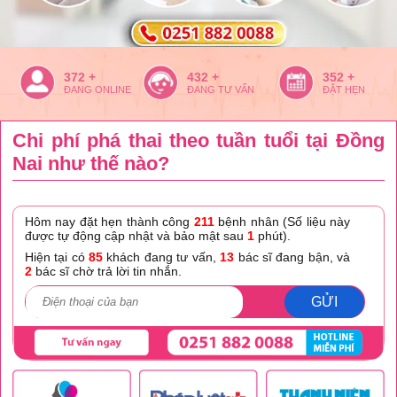
372 +
432 +
352 +
ĐANG ONLINE
ĐANG TƯ VẤN
ĐẶT HẸN
Chi phí phá thai theo tuần tuổi tại Đồng
Nai như thế nào?
Hôm nay đặt hẹn thành công
211
bệnh nhân (Số liệu này
được tự động cập nhật và bảo mật sau
1
phút).
Hiện tại có
85
khách đang tư vấn,
13
bác sĩ đang bận, và
2
bác sĩ chờ trả lời tin nhắn.
GỬI