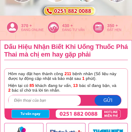
370 +
430 +
350 +
ĐANG ONLINE
ĐANG TƯ VẤN
ĐẶT HẸN
Dấu Hiệu Nhận Biết Khi Uống Thuốc Phá
Thai mà chị em hay gặp phải
Hôm nay đặt hẹn thành công
211
bệnh nhân (Số liệu này
được tự động cập nhật và bảo mật sau
1
phút).
Hiện tại có
85
khách đang tư vấn,
13
bác sĩ đang bận, và
2
bác sĩ chờ trả lời tin nhắn.
GỬI