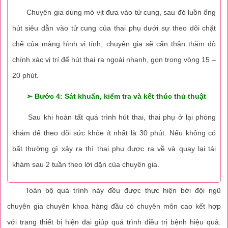
Chuyên gia dùng mỏ vịt đưa vào tử cung, sau đó luồn ống
hút siêu dẫn vào tử cung của thai phụ dưới sự theo dõi chặt
chẽ của màng hình vi tính, chuyên gia sẽ cẩn thận thăm dò
chính xác vị trí để hút thai ra ngoài nhanh, gọn trong vòng 15 –
20 phút.
➢ Bước 4: Sát khuẩn, kiểm tra và kết thúc thủ thuật
Sau khi hoàn tất quá trình hút thai, thai phụ ở lại phòng
khám để theo dõi sức khỏe ít nhất là 30 phút. Nếu không có
bất thường gì xảy ra thì thai phụ được ra về và quay lại tái
khám sau 2 tuần theo lời dặn của chuyên gia.
Toàn bộ quá trình này đều được thực hiện bởi đội ngũ
chuyên gia chuyên khoa hàng đầu có chuyên môn cao kết hợp
với trang thiết bị hiện đại giúp quá trình điều trị bệnh hiệu quả.