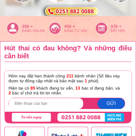
370 +
430 +
350 +
ĐANG ONLINE
ĐANG TƯ VẤN
ĐẶT HẸN
Hút thai có đau không? Và những điều
cần biết
Hôm nay đặt hẹn thành công
211
bệnh nhân (Số liệu này
được tự động cập nhật và bảo mật sau
1
phút).
Hiện tại có
85
khách đang tư vấn,
13
bác sĩ đang bận, và
2
bác sĩ chờ trả lời tin nhắn.
GỬI